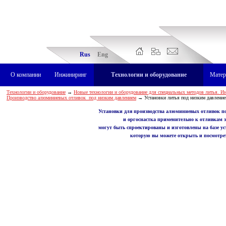
Rus
Eng
О компании
Инжиниринг
Технологии и оборудование
Матер
Технологии и оборудование
→
Новые технологии и оборудование для специальных методов литья. И
Производство алюминиевых отливок под низким давлением
→ Установки литья под низким давлением
Установки для производства алюминиевых отливок п
и оргоснастка применительно к отливкам 
могут быть спроектированы и изготовлены на базе ус
которую вы можете открыть и посмотре