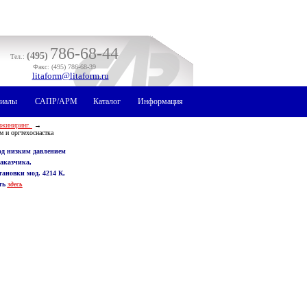
786-68-44
(495)
Тел.:
Факс: (495) 786-68-39
litaform@litaform.ru
иалы
САПР/АРМ
Каталог
Информация
нжиниринг.
→
 и оргтехоснастка
од низким давлением
заказчика,
тановки мод. 4214 К,
ть
здесь