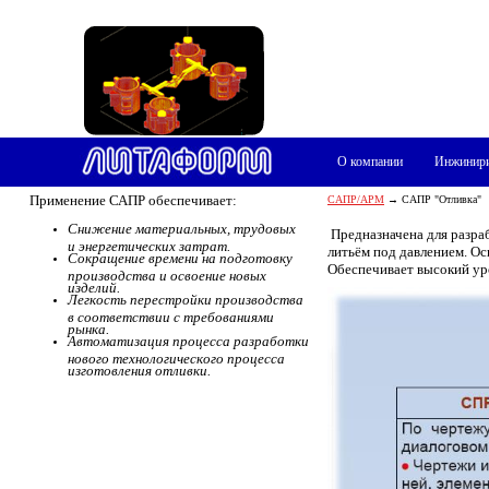
О компании
Инжинир
Применение САПР обеспечивает:
САПР/АРМ
→ САПР "Отливка"
Снижение материальных, трудовых
Предназначена для разра
и энергетических затрат.
литьём под давлением. О
Сокращение времени на подготовку
Обеспечивает высокий ур
производства и освоение новых
изделий.
Легкость перестройки производства
в соответствии с требованиями
рынка.
Автоматизация процесса разработки
нового технологического процесса
изготовления отливки.