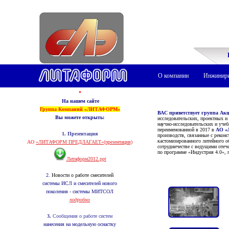
О компании
Инжинир
*
На нашем сайте
Группа Компаний «ЛИТАФОРМ»
ВАС приветствует группа
Вы можете открыть:
исследовательских, проектных и
научно-исследовательских и уч
переименованной в 2017 в
АО 
1. Презентация
производств, связанные с рекон
кастомизированного литейного о
АО
«ЛИТАФОРМ ПРЕДЛАГАЕТ
»
(презентация)
сотрудничестве с ведущими оте
по программе «Индустрия 4.0»,
Литаформ2012.ppt
2.
Новости о работе смесителей
системы ИСЛ и смесителей нового
поколения
- системы МИТСОЛ
подробно
3.
Сообщения о работе систем
нанесения на модельную оснастку