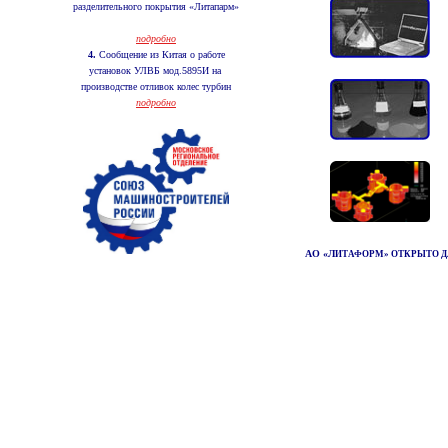
разделительного покрытия «Литапарм»
подробно
4.
Сообщение из Китая о работе
установок УЛВБ мод.5895И на
производстве отливок колес турбин
подробно
АО «Л
ИТАФОРМ» ОТКРЫТО Д