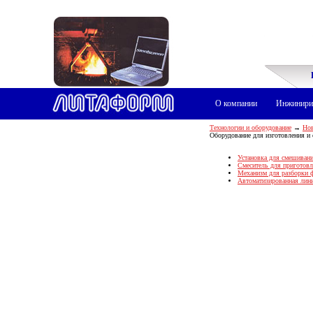
О компании
Инжинири
Технологии и оборудование
→
Нов
Оборудование для изготовления и
Установка для смешиван
Смеситель для приготов
Механизм для разборки 
Автоматизированная лин