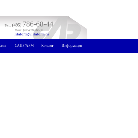
786-68-44
(495)
Тел.:
Факс: (495) 786-68-39
litaform@litaform.ru
иалы
САПР/АРМ
Каталог
Информация