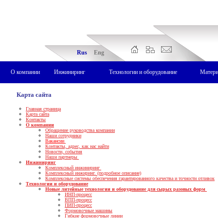
Rus
Eng
О компании
Инжиниринг
Технологии и оборудование
Матер
Карта сайта
Главная страница
Карта сайта
Контакты
О компании
Обращение руководства компании
Наши сотрудники
Вакансии
Контакты, адрес, как нас найти
Новости, события
Наши партнеры
Инжиниринг
Комплексный инжиниринг
Комплексный инжиринг. (подробное описание)
Комплексные системы обеспечения гарантированного качества и точности отливок
Технологии и оборудование
Новые литейные технологии и оборудование для сырых разовых форм
ИНП-процесс
ВПП-процесс
ПИП-процесс
Формовочные машины
Гибкие формовочные линии